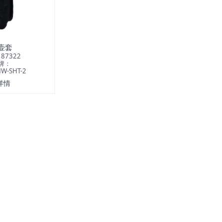
壶套
87322
牌：
-SHT-2
详情