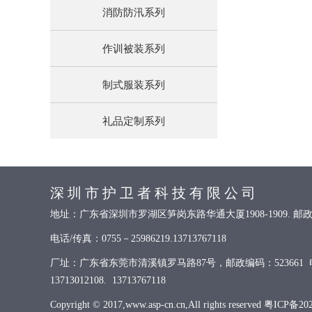
消防防汛系列
作训被装系列
制式服装系列
礼品定制系列
深 圳 市 护 卫 者 科 技 有 限 公 司
地址：广东省深圳市罗湖区笋岗东路华通大厦1908-1909. 邮政
电话/传真：0755－25986219.13713767118
厂址：广东省东莞市清溪镇罗马路87号，邮政编码：523661 电话/
13713012108. 13713767118
Copyright © 2017,www.asp-cn.cn,All rights reserved
粤ICP备202