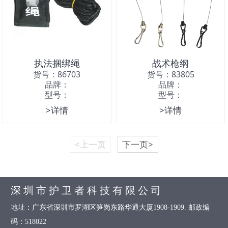
执法捆绑绳
战术枪纲
货号：86703
货号：83805
品牌：
品牌：
型号：
型号：
>详情
>详情
<上一页
下一页>
深 圳 市 护 卫 者 科 技 有 限 公 司
地址：广东省深圳市罗湖区笋岗东路华通大厦1908-1909. 邮政编
码：518022